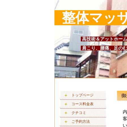
整体マッ
高技術＆アットホーム
肩こり、腰痛、足のむ
トップページ
御
コース料金表
クチコミ
ご予約方法