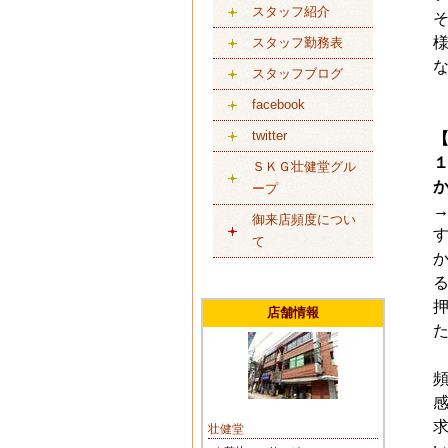
スタッフ紹介
スタッフ勤務表
スタッフブログ
facebook
twitter
ＳＫＧ壮健堂グル
ープ
御来店頻度につい
て
店舗情報
壮健堂