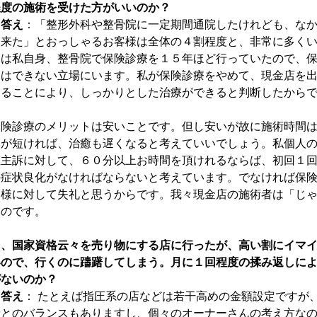
程度の施術を受けた方がいいのか？
→答え
：「整形外科や整骨院に一定期間通院したけれども、な
に来た」とおっしゃるお客様は全体の４割程度と、非常に多く
ては私自身、整骨院で保険診療を１５年ほど行っていたので、
とはできない立場にいます。私が保険診療をやめて、現金店を
することにより、しっかりとした治療ができると判断したから
保険診療のメリットは安いことです。但し安いが故に施術時間
間が短ければ、治癒も遅くなると考えていいでしょう。私個人
位主訴に対して、６０分以上お時間を頂けれるならば、初回１
の症状良化がなければならないと考えています。でなければ保
客様に対して失礼と思うからです。我々現金店の施術者は「じ
いのです。
８、国家資格云々を売り物にする店に行ったが、高い割にイマ
いので、行くのに躊躇してしまう。月に１回程度の
揉み返しに
がないのか？
→答え
： たとえば指圧系の店などは若干高めの金額設定ですが
費とのバランスもありますし、個々のオーナーさんの考え方な