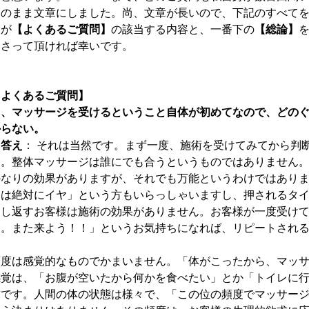
そのまま文章にしました。尚、文章が長いので、下記のすべて
様が
【よくあるご質問】
の該当する内容と、一番下の
【総論】
なさって頂ければ幸いです。
【よくあるご質問】
１、マッサージを受けるということ自体が初めてなので、どの
からない。
→答え
： それは当然です。まず一度、施術を受けてみてから判
す。整体マッサージは誰にでも合うというものではありません
かなりの効果がありますが、それでも万能というわけではあり
るは絶対にイヤ」という方もいらっしゃいますし、押されるタ
押し返すお客様は施術の効果がありません。お客様が一度受け
た。また来よう！！」というお気持ちになれば、リピートされ
頻度は感覚的なものでかまいません。「体がこったから、マッ
感覚は、「お腹が空いたから何かを食べたい」とか「トイレに
求です。人間の体の状態は様々で、「この位の頻度でマッサー