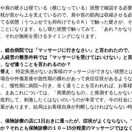
首や肩の硬さは寝ている（横になっている）状態で確認する必
は枕が首から上を支えているので、肩や首の筋肉は収縮させる
寝てる状態（うつぶせでも仰向けでもＯＫ）で触った硬さが、
うことになります。もし寝た状態で触ってみて、「あれ？かな
ば、それが施術を受けるタイミングになります。
６、総合病院では「マッサージに行きなさい」と言われたので
個人経営の整形外科では「マッサージを受けてはいけない」と
に、なぜ違うことを言われるのか？
→答え
： 特定疾患がないお客様のマッサージができない状態と
る場合や外傷直後や急性期の腫れがあって炎症症状があるよう
なく、慢性期に病院へ行き、全く違うことを言われれば、お客
ね。まあこれについては、「商業的なもの」と推測するしかな
を批判して、刺激したくはないのいうのが本音です。今の社会
言葉があります。結局はお客様自身が判断しなければならない
７、保険診療の店に1日おきに通ったが、症状がよくならない。
のか？それとも保険診療の１０～15分程度のマッサージではな