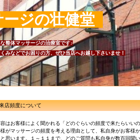
サージの壮健堂
な整体マッサージの治療室です♪
くみなどでお困りの方、ぜひ当店へお越し下さいませ！
来店頻度について
内容はお客様によく聞かれる「どのぐらいの頻度で来たらいい
客様がマッサージの頻度を考える理由として、私自身がお客様
いと思います。１～１１まで、どのご質問も私自身が数百回聞