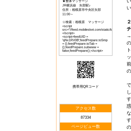
★整体マッサージ
JR横浜線 矢部駅♪
住所：相模原市中央区矢部
11:00～
☆検索：相模原 マッサージ
<script
src="//feed.mobilesket.com/static/loader.js">
</script>
<script>feedUID =
'qNx1RV0B';feedPrepare.toSmp
= {};feedPrepare.toTab =
{};feedPrepare.subwww =
false;feedPrepare();</script>
携帯用QRコード
アクセス数
87334
ページビュー数