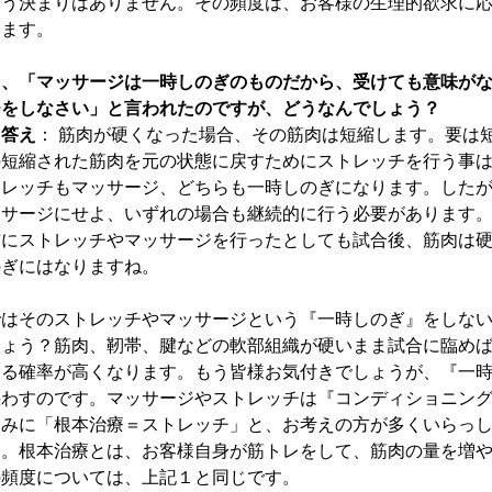
いう決まりはありません。その頻度は、お客様の生理的欲求に
います。
２、「マッサージは一時しのぎのものだから、受けても意味が
チをしなさい」と言われたのですが、どうなんでしょう？
→答え
： 筋肉が硬くなった場合、その筋肉は短縮します。要は
の短縮された筋肉を元の状態に戻すためにストレッチを行う事
トレッチもマッサージ、どちらも一時しのぎになります。した
ッサージにせよ、いずれの場合も継続的に行う必要があります
前にストレッチやマッサージを行ったとしても試合後、筋肉は
のぎにはなりますね。
ではそのストレッチやマッサージという『一時しのぎ』をしな
しょう？筋肉、靭帯、腱などの軟部組織が硬いまま試合に臨め
する確率が高くなります。もう皆様お気付きでしょうが、『一
惑わすのです。マッサージやストレッチは『コンディショニン
なみに「根本治療＝ストレッチ」と、お考えの方が多くいらっ
す。根本治療とは、お客様自身が筋トレをして、筋肉の量を増
の頻度については、上記１と同じです。