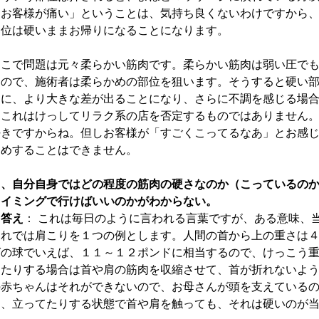
「お客様が痛い」ということは、気持ち良くないわけですから
部位は硬いままお帰りになることになります。
そこで問題は元々柔らかい筋肉です。柔らかい筋肉は弱い圧で
るので、施術者は柔らかめの部位を狙います。そうすると硬い
さに、より大きな差が出ることになり、さらに不調を感じる場
んこれはけっしてリラク系の店を否定するものではありません
好きですからね。但しお客様が「すごくこってるなあ」とお感
すめすることはできません。
５、自分自身ではどの程度の筋肉の硬さなのか（こっているの
タイミングで行けばいいのかがわからない。
→答え
： これは毎日のように言われる言葉ですが、ある意味、
それでは肩こりを１つの例とします。人間の首から上の重さは
グの球でいえば、１１～１２ポンドに相当するので、けっこう
てたりする場合は首や肩の筋肉を収縮させて、首が折れないよ
の赤ちゃんはそれができないので、お母さんが頭を支えている
り、立ってたりする状態で首や肩を触っても、それは硬いのが