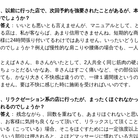
３、以前に行った店で、次回予約を強要されたことがあるが、
のでしょうか？
→答え
： いいとも悪いとも言えませんが、マニュアルとして、
いる店は、私が客ならば、あまり信用できませんね。短期的な
客様に24時間張り付いてるわけではありません。いったいどう
るのでしょうか？例えば慢性的な肩こりや腰痛の場合でも、一
たとえばＡさん、Ｂさんがいたとして、2人共全く同じ筋肉の硬
はちょっとだるいかなあ、Ｂさんはすごく痛いなど、その部位
っても、かなり大きく不快感は違うので、一律１週間後という
得ません。要は不快に感じた時に施術を受ければいいのです。
４、リラクゼーション系の店に行ったが、まったくほぐれなか
ぐれるのでしょうか？
→答え
： 残念ながら 、回数を重ねても、あまりほぐれないと
は、お客様に気持ち良くなって頂いて、リラックスして頂くこ
ている（こっている）場合、そこをほぐすためには一定強度以
そういう部位は押されると、よほどマッサージに慣れている方