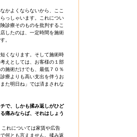
かなかよくならないから、ここ
いらっしゃいます。これについ
保険診療そのものを批判するこ
出店したのは、一定時間を施術
です。
は短くなります。そして施術時
の考えとしては、お客様の１部
回の施術だけでも、最低７０％
険診療よりも高い支出を伴うお
ゃまた明日ね」では済まされな
イチで、しかも揉み返しがひど
よる痛みならば、それはしょう
、これについては家賃や広告
ので何とも言えません。揉み返