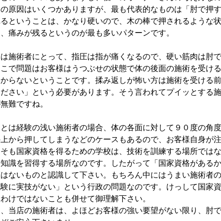
しの原因はいくつかありますが、最も代表的なものは「肘で押
れるということは、かなり硬いので、木の棒で押されるような
て、痛みが残るというのが最も多いパターンです。
実は施術者にとって、指圧は指が痛くなるので、硬い筋肉は肘
ここで問題はお客様はうつぶせの状態で体の後面の施術を受け
わからないということです。揉み返しが怖い方は施術を受ける
ください」という必要があります。そう言われてプイッとする
が無難ですね。
あとは経験の浅い施術者の場合、体の各面に対して９０度の角
の上から押してしまうなどのケースもあるので、お客様自身が
もそも国家資格を得るための学校は、技術を訓練する場所では
に知識を習得する場所なのです。したがって「国家資格がある
証はないものと認識して下さい。もちろん中にはうまい施術者
試験に実技がない」という行政の問題なのです。けっして国家
るわけではないことも併せて御理解下さい。
尚、当店の施術者は、よほどお客様の強い要望がない限り、肘