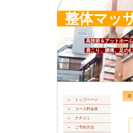
整体マッ
高技術＆アットホーム
肩こり、腰痛、足のむ
ス
トップページ
コース料金表
クチコミ
ご予約方法