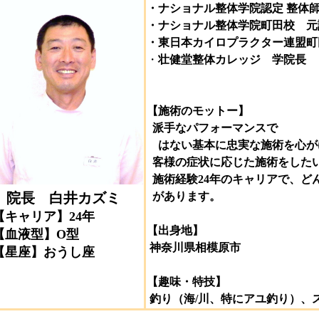
・ナショナル整体学院認定 整体
・ナショナル整体学院町田校 元
・東日本カイロプラクター連盟町
・
壮健堂整体カレッジ
学院長
【施術のモットー】
派手なパフォーマンスで
はない基本に忠実な施術を心が
客様の症状に応じた施術をした
施術経験24年のキャリアで、ど
院長 白井カズミ
があります。
【キャリア】24年
【出身地】
【血液型】O型
神奈川県相模原市
【星座】おうし座
【趣味・特技】
釣り（海/川、特にアユ釣り）、