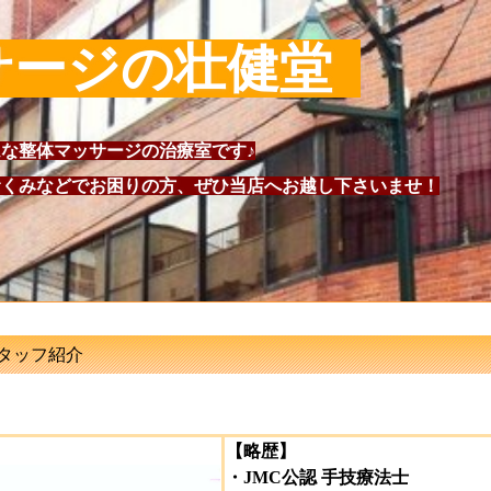
サージの壮健堂
な整体マッサージの治療室です♪
くみなどでお困りの方、ぜひ当店へお越し下さいませ！
タッフ紹介
【略歴】
・JMC公認 手技療法士