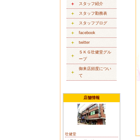
スタッフ紹介
スタッフ勤務表
スタッフブログ
facebook
twitter
ＳＫＧ壮健堂グル
ープ
御来店頻度につい
て
店舗情報
壮健堂