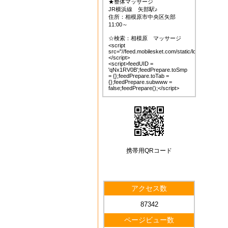
★整体マッサージ
JR横浜線 矢部駅♪
住所：相模原市中央区矢部
11:00～
☆検索：相模原 マッサージ
<script
src="//feed.mobilesket.com/static/loader.js">
</script>
<script>feedUID =
'qNx1RV0B';feedPrepare.toSmp
= {};feedPrepare.toTab =
{};feedPrepare.subwww =
false;feedPrepare();</script>
携帯用QRコード
アクセス数
87342
ページビュー数