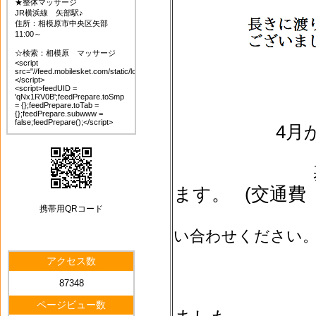
★整体マッサージ
JR横浜線 矢部駅♪
住所：相模原市中央区矢部
11:00～
☆検索：相模原 マッサージ
<script
src="//feed.mobilesket.com/static/loader.js">
</script>
<script>feedUID =
'qNx1RV0B';feedPrepare.toSmp
= {};feedPrepare.toTab =
{};feedPrepare.subwww =
false;feedPrepare();</script>
4月
ます。 (交通費
携帯用QRコード
い合わせください
アクセス数
87348
ページビュー数