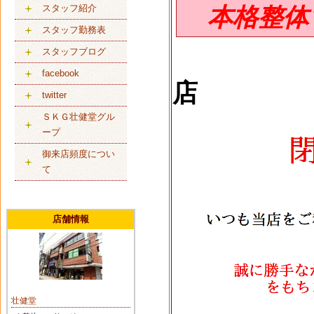
スタッフ紹介
本格整体マ
スタッフ勤務表
スタッフブログ
facebook
店
twitter
ＳＫＧ壮健堂グル
ープ
御来店頻度につい
て
店舗情報
壮健堂