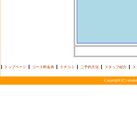
壮健堂
院長 
トップページ
コース料金表
クチコミ
ご予約方法
スタッフ紹介
ス
Copyright (C) souk