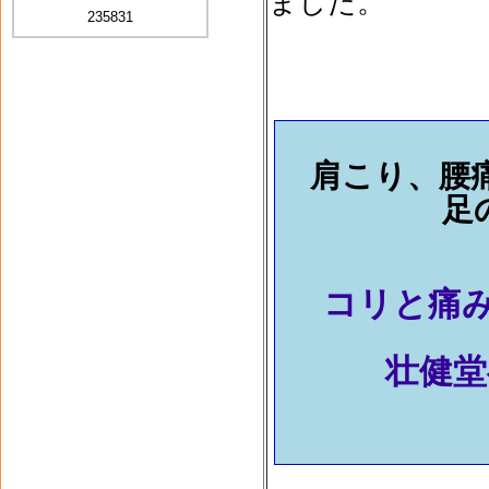
ました。
235831
肩こり、
足のむ
コリと痛み
壮健堂へお